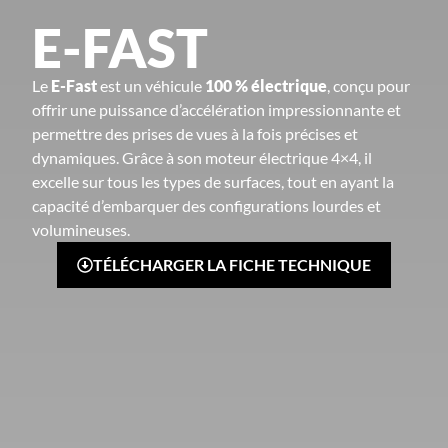
E-FAST
Le
E-Fast
est un véhicule
100 % électrique
, conçu pour
offrir une puissance d’accélération impressionnante et
permettre des prises de vues à la fois précises et
dynamiques. Grâce à son moteur électrique 4×4, il
excelle sur tous les types de surfaces, tout en ayant la
capacité d’embarquer des configurations lourdes et
volumineuses.
TÉLÉCHARGER LA FICHE TECHNIQUE